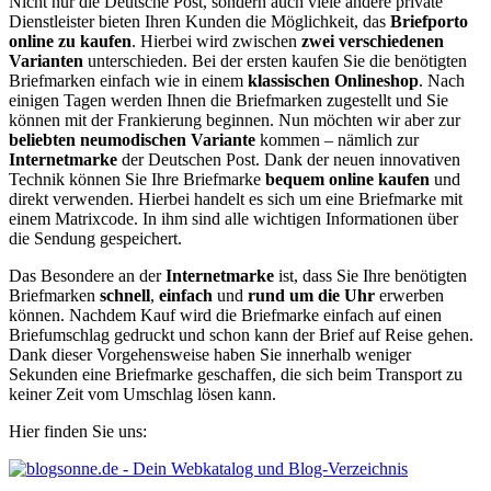
Nicht nur die Deutsche Post, sondern auch viele andere private
Dienstleister bieten Ihren Kunden die Möglichkeit, das
Briefporto
online zu kaufen
. Hierbei wird zwischen
zwei verschiedenen
Varianten
unterschieden. Bei der ersten kaufen Sie die benötigten
Briefmarken einfach wie in einem
klassischen Onlineshop
. Nach
einigen Tagen werden Ihnen die Briefmarken zugestellt und Sie
können mit der Frankierung beginnen. Nun möchten wir aber zur
beliebten neumodischen Variante
kommen – nämlich zur
Internetmarke
der Deutschen Post. Dank der neuen innovativen
Technik können Sie Ihre Briefmarke
bequem online kaufen
und
direkt verwenden. Hierbei handelt es sich um eine Briefmarke mit
einem Matrixcode. In ihm sind alle wichtigen Informationen über
die Sendung gespeichert.
Das Besondere an der
Internetmarke
ist, dass Sie Ihre benötigten
Briefmarken
schnell
,
einfach
und
rund um die Uhr
erwerben
können. Nachdem Kauf wird die Briefmarke einfach auf einen
Briefumschlag gedruckt und schon kann der Brief auf Reise gehen.
Dank dieser Vorgehensweise haben Sie innerhalb weniger
Sekunden eine Briefmarke geschaffen, die sich beim Transport zu
keiner Zeit vom Umschlag lösen kann.
Hier finden Sie uns: