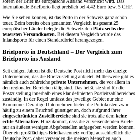
sofern der Brief ins europäische Ausland verschickt wird. Das
internationale Briefporto liegt preislich bei 4,42 Euro bzw. 5 CHF.
Wie Sie sehen können, ist das Porto in der Schweiz ganz schön
teuer. Beim bereits oben genannten Vergleich insgesamt 25
europäischer Länder belegte die Schweiz den
Platz sechs der
teuersten Versandkosten
. Bei diesem Vergleich wurde das
Inlandsporto für einen Standardbrief herangezogen.
Briefporto in Deutschland – Der Vergleich zum
Briefporto ins Ausland
Seit einigen Jahren ist die Deutsche Post nicht mehr das einzige
Unternehmen, das die Briefzustellung anbietet. Mittlerweile gibt es
nämlich auch zahlreiche
private Unternehmen
, die vor allem in
den regionalen Bereichen tätig sind. Das heißt, sie sind für die
Postzustellung innerhalb eines klar definierten Postleitzahlbereiches
zuständig. In der Regel umfasst das jeweilige Gebiet nur eine
Kommune. Derartige Unternehmen bieten die Portokosten zwar
häufig zu einem Bruchteil günstiger an, doch aufgrund ihrer
eingeschränkten Zustellbereiche
sind sie trotz alle dem
keine
echte Alternative
. Hinzukommt, dass die zu versendenden Briefe
nur an äußerst wenigen Abgabestellen aufgegeben werden können.
Über ein großflächiges Briefkastennetz verfügt ausschließlich die
Deutsche Post, daher versenden die meisten Menschen auch