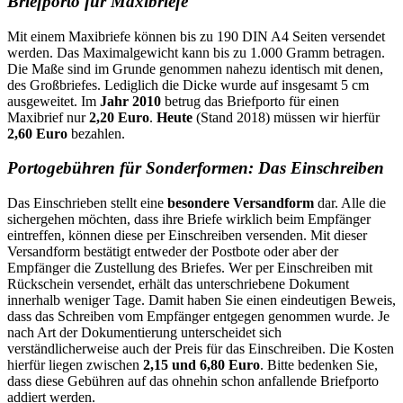
Briefporto für Maxibriefe
Mit einem Maxibriefe können bis zu 190 DIN A4 Seiten versendet
werden. Das Maximalgewicht kann bis zu 1.000 Gramm betragen.
Die Maße sind im Grunde genommen nahezu identisch mit denen,
des Großbriefes. Lediglich die Dicke wurde auf insgesamt 5 cm
ausgeweitet. Im
Jahr 2010
betrug das Briefporto für einen
Maxibrief nur
2,20 Euro
.
Heute
(Stand 2018) müssen wir hierfür
2,60 Euro
bezahlen.
Portogebühren für Sonderformen: Das Einschreiben
Das Einschrieben stellt eine
besondere Versandform
dar. Alle die
sichergehen möchten, dass ihre Briefe wirklich beim Empfänger
eintreffen, können diese per Einschreiben versenden. Mit dieser
Versandform bestätigt entweder der Postbote oder aber der
Empfänger die Zustellung des Briefes. Wer per Einschreiben mit
Rückschein versendet, erhält das unterschriebene Dokument
innerhalb weniger Tage. Damit haben Sie einen eindeutigen Beweis,
dass das Schreiben vom Empfänger entgegen genommen wurde. Je
nach Art der Dokumentierung unterscheidet sich
verständlicherweise auch der Preis für das Einschreiben. Die Kosten
hierfür liegen zwischen
2,15 und 6,80 Euro
. Bitte bedenken Sie,
dass diese Gebühren auf das ohnehin schon anfallende Briefporto
addiert werden.