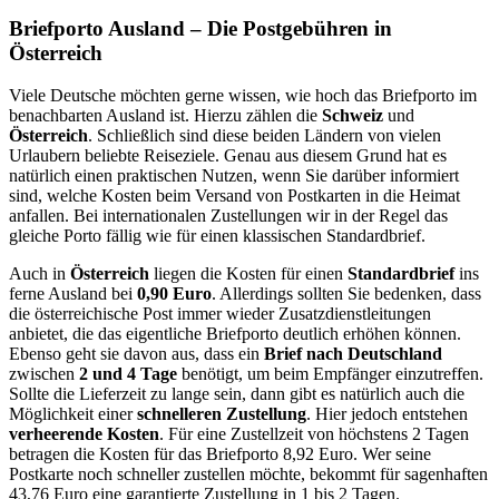
Briefporto Ausland – Die Postgebühren in
Österreich
Viele Deutsche möchten gerne wissen, wie hoch das Briefporto im
benachbarten Ausland ist. Hierzu zählen die
Schweiz
und
Österreich
. Schließlich sind diese beiden Ländern von vielen
Urlaubern beliebte Reiseziele. Genau aus diesem Grund hat es
natürlich einen praktischen Nutzen, wenn Sie darüber informiert
sind, welche Kosten beim Versand von Postkarten in die Heimat
anfallen. Bei internationalen Zustellungen wir in der Regel das
gleiche Porto fällig wie für einen klassischen Standardbrief.
Auch in
Österreich
liegen die Kosten für einen
Standardbrief
ins
ferne Ausland bei
0,90 Euro
. Allerdings sollten Sie bedenken, dass
die österreichische Post immer wieder Zusatzdienstleitungen
anbietet, die das eigentliche Briefporto deutlich erhöhen können.
Ebenso geht sie davon aus, dass ein
Brief nach Deutschland
zwischen
2 und 4 Tage
benötigt, um beim Empfänger einzutreffen.
Sollte die Lieferzeit zu lange sein, dann gibt es natürlich auch die
Möglichkeit einer
schnelleren Zustellung
. Hier jedoch entstehen
verheerende Kosten
. Für eine Zustellzeit von höchstens 2 Tagen
betragen die Kosten für das Briefporto 8,92 Euro. Wer seine
Postkarte noch schneller zustellen möchte, bekommt für sagenhaften
43,76 Euro eine garantierte Zustellung in 1 bis 2 Tagen.