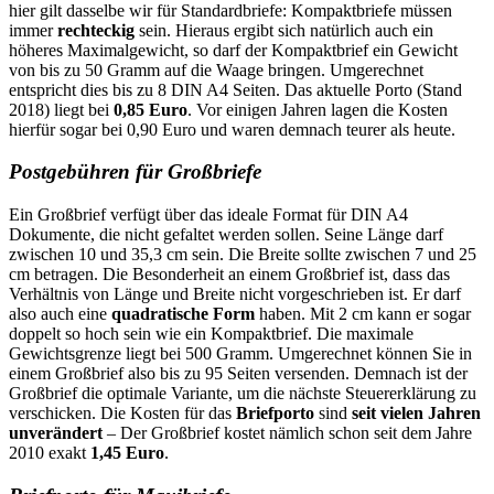
hier gilt dasselbe wir für Standardbriefe: Kompaktbriefe müssen
immer
rechteckig
sein. Hieraus ergibt sich natürlich auch ein
höheres Maximalgewicht, so darf der Kompaktbrief ein Gewicht
von bis zu 50 Gramm auf die Waage bringen. Umgerechnet
entspricht dies bis zu 8 DIN A4 Seiten. Das aktuelle Porto (Stand
2018) liegt bei
0,85 Euro
. Vor einigen Jahren lagen die Kosten
hierfür sogar bei 0,90 Euro und waren demnach teurer als heute.
Postgebühren für Großbriefe
Ein Großbrief verfügt über das ideale Format für DIN A4
Dokumente, die nicht gefaltet werden sollen. Seine Länge darf
zwischen 10 und 35,3 cm sein. Die Breite sollte zwischen 7 und 25
cm betragen. Die Besonderheit an einem Großbrief ist, dass das
Verhältnis von Länge und Breite nicht vorgeschrieben ist. Er darf
also auch eine
quadratische Form
haben. Mit 2 cm kann er sogar
doppelt so hoch sein wie ein Kompaktbrief. Die maximale
Gewichtsgrenze liegt bei 500 Gramm. Umgerechnet können Sie in
einem Großbrief also bis zu 95 Seiten versenden. Demnach ist der
Großbrief die optimale Variante, um die nächste Steuererklärung zu
verschicken. Die Kosten für das
Briefporto
sind
seit vielen Jahren
unverändert
– Der Großbrief kostet nämlich schon seit dem Jahre
2010 exakt
1,45 Euro
.