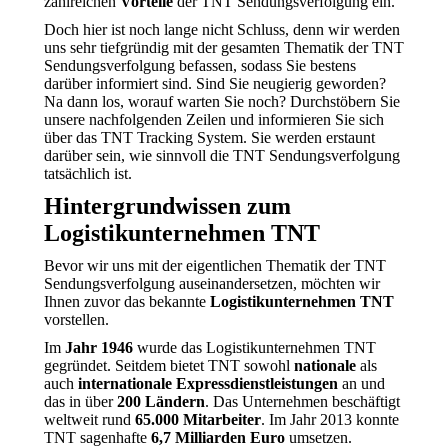
zahlreichen
Vorteile
der TNT Sendungsverfolgung ein.
Doch hier ist noch lange nicht Schluss, denn wir werden
uns sehr tiefgründig mit der gesamten Thematik der TNT
Sendungsverfolgung befassen, sodass Sie bestens
darüber informiert sind. Sind Sie neugierig geworden?
Na dann los, worauf warten Sie noch? Durchstöbern Sie
unsere nachfolgenden Zeilen und informieren Sie sich
über das TNT Tracking System. Sie werden erstaunt
darüber sein, wie sinnvoll die TNT Sendungsverfolgung
tatsächlich ist.
Hintergrundwissen zum
Logistikunternehmen TNT
Bevor wir uns mit der eigentlichen Thematik der TNT
Sendungsverfolgung auseinandersetzen, möchten wir
Ihnen zuvor das bekannte
Logistikunternehmen TNT
vorstellen.
Im
Jahr 1946
wurde das Logistikunternehmen TNT
gegründet. Seitdem bietet TNT sowohl
nationale
als
auch
internationale
Expressdienstleistungen
an und
das in über
200 Ländern
. Das Unternehmen beschäftigt
weltweit rund
65.000 Mitarbeiter
. Im Jahr 2013 konnte
TNT sagenhafte
6,7 Milliarden Euro
umsetzen.