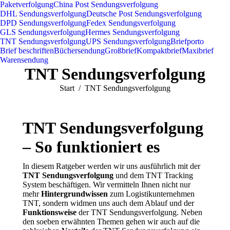
Paketverfolgung
China Post Sendungsverfolgung
DHL Sendungsverfolgung
Deutsche Post Sendungsverfolgung
DPD Sendungsverfolgung
Fedex Sendungsverfolgung
GLS Sendungsverfolgung
Hermes Sendungsverfolgung
TNT Sendungsverfolgung
UPS Sendungsverfolgung
Briefporto
Brief beschriften
Büchersendung
Großbrief
Kompaktbrief
Maxibrief
Warensendung
TNT Sendungsverfolgung
Sie befinden sich hier:
Start
TNT Sendungsverfolgung
TNT Sendungsverfolgung
– So funktioniert es
In diesem Ratgeber werden wir uns ausführlich mit der
TNT Sendungsverfolgung
und dem TNT Tracking
System beschäftigen. Wir vermitteln Ihnen nicht nur
mehr
Hintergrundwissen
zum Logistikunternehmen
TNT, sondern widmen uns auch dem Ablauf und der
Funktionsweise
der TNT Sendungsverfolgung. Neben
den soeben erwähnten Themen gehen wir auch auf die