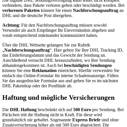
Die digitale DHL Sendungsverfolgung kann leider nicht komplett
verhindern, dass Pakete verloren gehen oder beschädigt werden. Bei
verlorenen Paketen
können Sie einen
Nachforschungsauftrag
an
DHL und die deutsche Post übergeben.
Achtung
: Für den Nachforschungsauftrag müssen sowohl
Versender als auch Empfänger Ihr Einverständnis abgeben und
vorab entsprechend miteinander kommuniziert haben.
Über die DHL Webseite gelangen Sie zur Rubrik
„
Nachforschungsauftrag
“. Hier geben Sie Ihre DHL Tracking ID,
das Einlieferungsdatum und das Gewicht der Sendung an.
Anschließend versucht DHL herauszufinden, wo Ihre Sendung
abhandengekommen ist. Auch bei
beschädigten Sendungen
können Sie eine
Reklamation
einreichen. Hierfür verwenden Sie
einfach das Online-Formular für interne Schadensanzeige. Füllen
Sie das ausgedruckte Formular aus und geben Sie es im nächsten
DHL Paketshop oder der Postfiliale ab.
Haftung und mögliche Versicherungen
Die
DHL Haftung
beschränkt sich auf
500 Euro
pro Sendung. Bei
Päckchen tritt die Haftung nicht in Kraft. Für diese wird
grundsätzlich nie gehaftet. Sogenannte
Express Briefe
sind ohne
Zusatzversicherung höher als mit 500 Euro abgesichert. Die