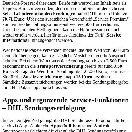
Deutsche Post rät daher dazu, Briefe mit wertvollem Inhalt stets als
Express Brief zu versenden, denn nur so sind Sie auf der sicheren
Seite. Bei
internationalen Sendungen
haftet DHL nur in Höhe von
70,71 Euro
. Über den zusätzlichen Versandtarif „Service Premium“
können Sie die Haftungssumme auf weitere 500 Euro erhöhen.
Unter bestimmten Bedingungen kann die Haftungssumme noch
weiter erhöht werden, hierfür muss allerdings der Tarif „
Service
International
“ hinzugebucht werden.
Wer nationale Pakete versenden möchte, die den Wert von 500 Euro
deutlich übersteigen, kann zusätzliche Versicherungen in Anspruch
nehmen. Bei einem Warenwert der Sendung von bis zu 2.500 Euro
bekommt man die
Transportversicherung
bereits für rund
3,50
Euro
. Beträgt der Wert Ihrer Sendung über 25.000 Euro, so müssen
Sie für die
Zusatzversicherung
knapp
15 Euro
bezahlen.
Sämtliche Zusatzversicherungen werden bei der Sendungsübergabe
im DHL Paketshop abgeschlossen.
Apps und ergänzende Service-Funktionen
– DHL Sendungsverfolgung
In der heutigen Zeit gelingt die DHL Sendungsverfolgung natürlich
auch via App. Zahlreiche
Apps
für
iPhones
und
Android
Smartphones erleichtern die eigentliche DHL Sendungsverfolgung.