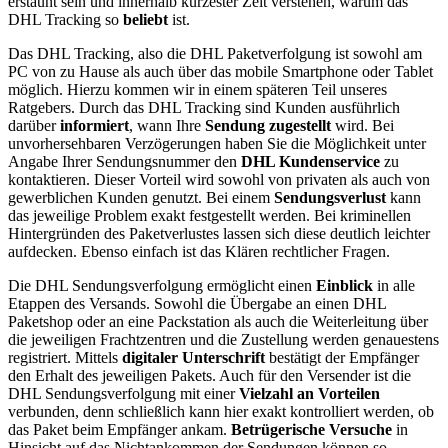
erstaunt sein und innerhalb kürzester Zeit verstehen, warum das
DHL Tracking so
beliebt
ist.
Das DHL Tracking, also die DHL Paketverfolgung ist sowohl am
PC von zu Hause als auch über das mobile Smartphone oder Tablet
möglich. Hierzu kommen wir in einem späteren Teil unseres
Ratgebers. Durch das DHL Tracking sind Kunden ausführlich
darüber
informiert
, wann Ihre
Sendung zugestellt
wird. Bei
unvorhersehbaren Verzögerungen haben Sie die Möglichkeit unter
Angabe Ihrer Sendungsnummer den
DHL Kundenservice
zu
kontaktieren. Dieser Vorteil wird sowohl von privaten als auch von
gewerblichen Kunden genutzt. Bei einem
Sendungsverlust
kann
das jeweilige Problem exakt festgestellt werden. Bei kriminellen
Hintergründen des Paketverlustes lassen sich diese deutlich leichter
aufdecken. Ebenso einfach ist das Klären rechtlicher Fragen.
Die DHL Sendungsverfolgung ermöglicht einen
Einblick
in alle
Etappen des Versands. Sowohl die Übergabe an einen DHL
Paketshop oder an eine Packstation als auch die Weiterleitung über
die jeweiligen Frachtzentren und die Zustellung werden genauestens
registriert. Mittels
digitaler Unterschrift
bestätigt der Empfänger
den Erhalt des jeweiligen Pakets. Auch für den Versender ist die
DHL Sendungsverfolgung mit einer
Vielzahl an Vorteilen
verbunden, denn schließlich kann hier exakt kontrolliert werden, ob
das Paket beim Empfänger ankam.
Betrügerische Versuche
in
Hinsicht auf das Nichtankommen der Sendungen können so