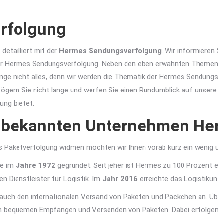
rfolgung
detailliert mit der
Hermes Sendungsverfolgung
. Wir informiere
der Hermes Sendungsverfolgung. Neben den eben erwähnten Themen b
lange nicht alles, denn wir werden die Thematik der Hermes Sendun
 zögern Sie nicht lange und werfen Sie einen Rundumblick auf unser
ung bietet.
 bekannten Unternehmen He
es Paketverfolgung widmen möchten wir Ihnen vorab kurz ein wenig 
de im
Jahre 1972
gegründet. Seit jeher ist Hermes zu 100 Prozent 
 Dienstleister für Logistik. Im
Jahr 2016
erreichte das Logistik
 auch den internationalen Versand von Paketen und Päckchen an. Ü
m bequemen Empfangen und Versenden von Paketen. Dabei erfolgen di