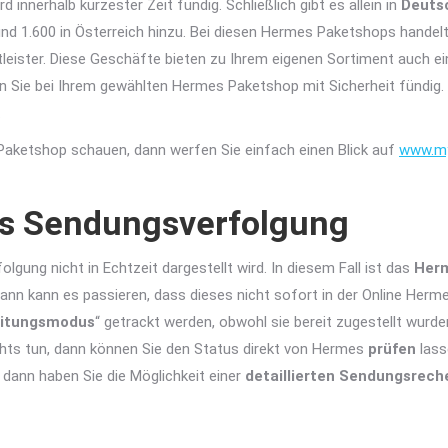
nnerhalb kürzester Zeit fündig. Schließlich gibt es allein in
Deuts
und 1.600 in Österreich hinzu. Bei diesen Hermes Paketshops handelt
eister. Diese Geschäfte bieten zu Ihrem eigenen Sortiment auch e
n Sie bei Ihrem gewählten Hermes Paketshop mit Sicherheit fündig.
.
aketshop schauen, dann werfen Sie einfach einen Blick auf
www.my
es Sendungsverfolgung
gung nicht in Echtzeit dargestellt wird. In diesem Fall ist das
Herm
nn kann es passieren, dass dieses nicht sofort in der Online Herm
eitungsmodus
“ getrackt werden, obwohl sie bereit zugestellt wurden
chts tun, dann können Sie den Status direkt von Hermes
prüfen
lass
, dann haben Sie die Möglichkeit einer
detaillierten Sendungsrech