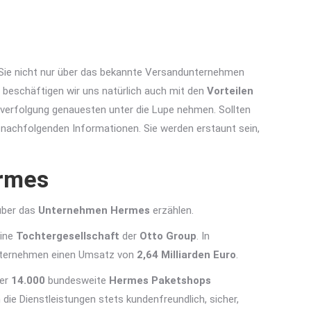
n Sie nicht nur über das bekannte Versandunternehmen
eschäftigen wir uns natürlich auch mit den
Vorteilen
gsverfolgung genauesten unter die Lupe nehmen. Sollten
e nachfolgenden Informationen. Sie werden erstaunt sein,
rmes
über das
Unternehmen Hermes
erzählen.
eine
Tochtergesellschaft
der
Otto Group
. In
unternehmen einen Umsatz von
2,64 Milliarden Euro
.
ber
14.000
bundesweite
Hermes
Paketshops
e Dienstleistungen stets kundenfreundlich, sicher,