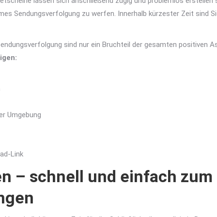
etscheine lassen sich anschließend zügig und problemlos erstellen 
rmes Sendungsverfolgung zu werfen. Innerhalb kürzester Zeit sind Si
Sendungsverfolgung sind nur ein Bruchteil der gesamten positiven A
igen:
n
her Umgebung
ad-Link
n – schnell und einfach zum
ngen