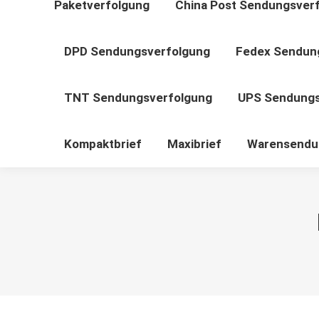
Paketverfolgung
China Post Sendungsver
DPD Sendungsverfolgung
Fedex Sendun
TNT Sendungsverfolgung
UPS Sendungs
Kompaktbrief
Maxibrief
Warensendu
Sie befinden sich hier: